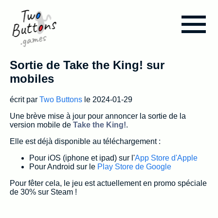
Sortie de Take the King! sur
Blog
mobiles
Take the King!
écrit par
Two Buttons
le 2024-01-29
Une brève mise à jour pour annoncer la sortie de la
version mobile de
Take the King!
.
Assets & Tools
Elle est déjà disponible au téléchargement :
Le studio
Pour iOS (iphone et ipad) sur l'
App Store d'Apple
Pour Android sur le
Play Store de Google
Pour fêter cela, le jeu est actuellement en promo spéciale
de 30% sur Steam !