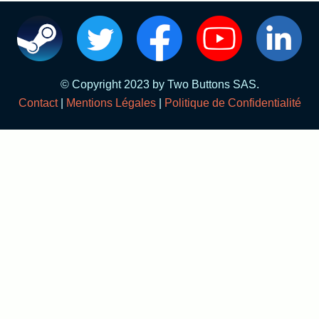
Français
© Copyright 2023 by Two Buttons SAS.
English
Contact
|
Mentions Légales
|
Politique de Confidentialité